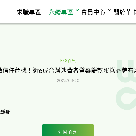
求職專區
永續專區
會員中心
關於華
ESG資訊
續信任危機！近6成台灣消費者質疑餅乾蛋糕品牌有
2025/08/20
綠嫌疑
回前頁