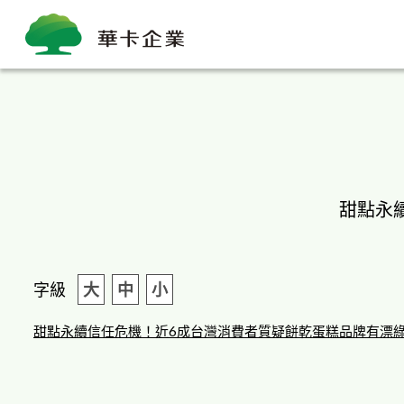
甜點永
字級
大
中
小
甜點永續信任危機！近6成台灣消費者質疑餅乾蛋糕品牌有漂