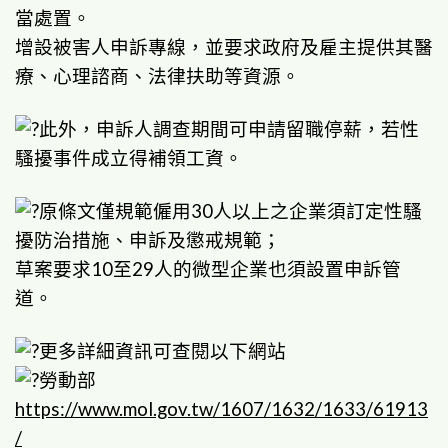
當處置。
增設被害人申訴專線，並要求政府及雇主提供其醫
療、心理諮商、法律扶助等資源。
此外，申訴人調查期間可申請留職停薪，若性
騷擾事件成立得補領工資。
原條文僅規範僱用30人以上之企業須訂定性騷
擾防治措施、申訴及懲戒規範；
草案要求10至29人的微型企業也須設置申訴管
道。
更多詳細資訊可查閱以下網站
勞動部
https://www.mol.gov.tw/1607/1632/1633/61913
/