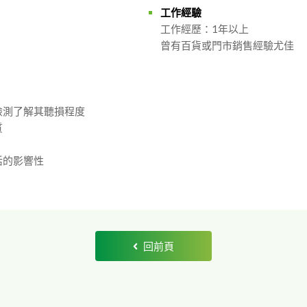
工作經驗
工作經歷：1年以上
曾有百貨或門市銷售經驗尤佳
檢測了解其聽損程度
質
活的影響性
回前頁